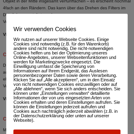
Objekt in der Mitte insgesamt verfünffachen – es erscheint nochmal
4fach an den Rändern. Das kann über das Drehen des Filters im
Detail dann gestaltet werden.
Versand ist gegen Kostenübernahme möglich.
Wir verwenden Cookies
VB 15 €
Wir nutzen auf unserer Webseite Cookies. Einige
Cookies sind notwendig (z.B. für den Warenkorb)
andere sind nicht notwendig. Die nicht-notwendigen
Cookies helfen uns bei der Optimierung unseres
Cokin Filtersystem A: Coeff x 3,5 Polarizing (B 160)
Online-Angebotes, unserer Webseitenfunktionen und
werden für Marketingzwecke eingesetzt. Die
Diesen Polfilter habe ich an meiner analogen SLR benutzt. Ob er
Einwilligung umfasst die Speicherung von
Informationen auf Ihrem Endgerät, das Auslesen
auch an einer Digitalkamera funktionieren würde weiß ich
personenbezogener Daten sowie deren Verarbeitung.
ehrlicherweise nicht …
Klicken Sie auf „Alle akzeptieren“, um in den Einsatz
von nicht notwendigen Cookies einzuwilligen oder auf
Versand ist gegen Kostenübernahme möglich.
„Alle ablehnen“, wenn Sie sich anders entscheiden. Sie
können unter „Einstellungen verwalten“ detaillierte
Informationen der von uns eingesetzten Arten von
VB 10 €
Cookies erhalten und deren Einstellungen aufrufen. Sie
können die Einstellungen jederzeit aufrufen und
Cookies auch nachträglich jederzeit abwählen (z.B. in
der Datenschutzerklärung oder unten auf unserer
Cokin Filtersystem A: Pastel 2 (A 87)
Webseite).
Mit dem Pastel 2 kann bei Porträts etc. eine romantische