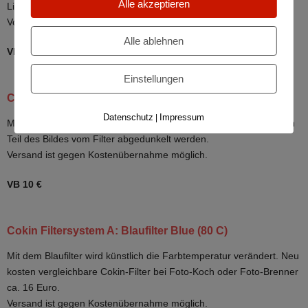
Alle akzeptieren
Lichtstimmung erzeugt werden.
Versand ist gegen Kostenübernahme möglich.
Alle ablehnen
VB 10 €
Einstellungen
Cokin Filtersystem A: Gradual G1 (A 120)
Datenschutz
Impressum
|
Mit dem Gradual G1 kann bei starken Helligkeitsunterschieden ein
Teil des Bildes vom Filter abgedunkelt werden.
Versand ist gegen Kostenübernahme möglich.
VB 10 €
Cokin Filtersystem A: Blaufilter Blue (80 C)
Mit dem Blaufilter wird künstlich die Farbtemperatur verändert. Neu
kosten vergleichbare Cokin-Filter bei Foto-Koch oder Foto-Brenner
ca. 16 Euro.
Versand ist gegen Kostenübernahme möglich.