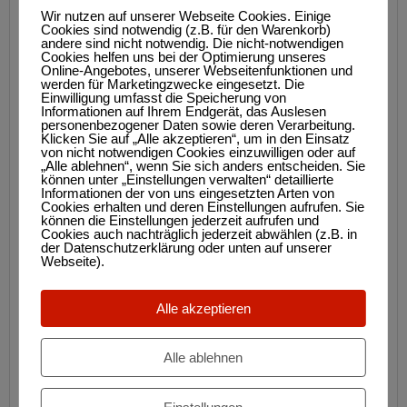
Jahreswettbewerb 2026
Wir nutzen auf unserer Webseite Cookies. Einige
Cookies sind notwendig (z.B. für den Warenkorb)
1. Thema:
andere sind nicht notwendig. Die nicht-notwendigen
Cookies helfen uns bei der Optimierung unseres
Gegensätze – in einem Bild festgehalten
Online-Angebotes, unserer Webseitenfunktionen und
werden für Marketingzwecke eingesetzt. Die
Einwilligung umfasst die Speicherung von
2. Thema:
Informationen auf Ihrem Endgerät, das Auslesen
Freies Thema
personenbezogener Daten sowie deren Verarbeitung.
Klicken Sie auf „Alle akzeptieren“, um in den Einsatz
von nicht notwendigen Cookies einzuwilligen oder auf
Erläuterung:
„Alle ablehnen“, wenn Sie sich anders entscheiden. Sie
können unter „Einstellungen verwalten“ detaillierte
Das Thema Gegensätze lebt von der
Informationen der von uns eingesetzten Arten von
Spannung zwischen zwei
Cookies erhalten und deren Einstellungen aufrufen. Sie
können die Einstellungen jederzeit aufrufen und
widersprüchlichen Elementen.
Cookies auch nachträglich jederzeit abwählen (z.B. in
In einem einzigen Bild festgehalten,
der Datenschutzerklärung oder unten auf unserer
Webseite).
erzeugst du damit sofort eine visuelle
Geschichte.
Alle akzeptieren
Anregungen:
Alle ablehnen
Visuell: Hell vs. Dunkel
(Chiaroscuro), Komplementärfarben
(Blau/Orange) oder Schärfe vs.