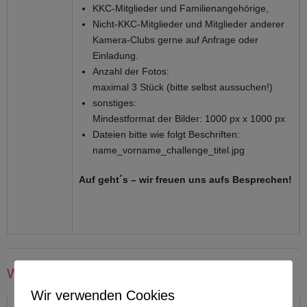
KKC-Mitglieder und Familienangehörige,
Nicht-KKC-Mitglieder und Mitglieder anderer
Kamera-Clubs gerne auf Anfrage oder
Einladung.
Anzahl der Fotos:
maximal 3 Stück (bitte selbst aussuchen!)
sonstiges:
Mindestformat der Bilder: 1000 px x 1000 px
Dateien bitte wie folgt Beschriften:
name_vorname_challenge_titel.jpg
Auf geht´s – wir freuen uns aufs Besprechen!
Wettbewerbe:
Wir verwenden Cookies