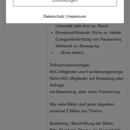
Einstellungen
Unschärfe.
Inhaltlich: Alt vs. Neu (moderne
Datenschutz
Impressum
|
Glasfassade neben Ruine), Natur vs.
Urbanität oder Arm vs. Reich.
Emotional/Abstrakt: Ruhe vs. Hektik
(Langzeitbelichtung von Passanten),
Stillstand vs. Bewegung.
… (Eure Ideen)…
Teilnahmeberechtigte:
KKC-Mitglieder und Familienangehörige,
Nicht-KKC-Mitglieder auf Einladung oder
Anfrage,
mit Bewertung, aber ohne Prämierung
Wie viele Bilder darf jeder abgeben:
maximal 3 Bilder pro Thema
Betitelung / Beschriftung der Bilder: