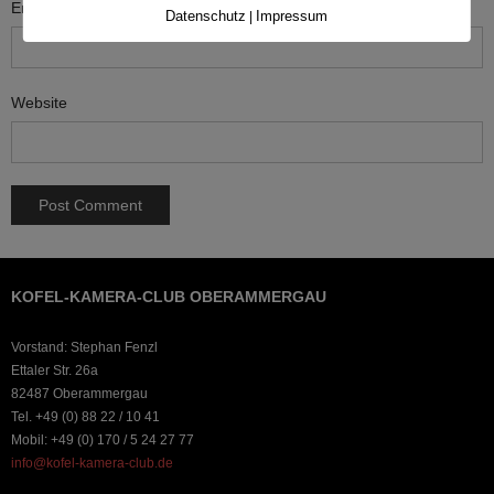
Email
*
Datenschutz
Impressum
|
Website
KOFEL-KAMERA-CLUB OBERAMMERGAU
Vorstand: Stephan Fenzl
Ettaler Str. 26a
82487 Oberammergau
Tel. +49 (0) 88 22 / 10 41
Mobil: +49 (0) 170 / 5 24 27 77
info@kofel-kamera-club.de