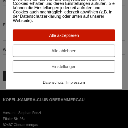
Name
*
Cookies erhalten und deren Einstellungen aufrufen. Sie
können die Einstellungen jederzeit aufrufen und
Cookies auch nachträglich jederzeit abwählen (z.B. in
der Datenschutzerklärung oder unten auf unserer
Webseite).
Email
*
Alle akzeptieren
Website
Alle ablehnen
Einstellungen
Datenschutz
Impressum
|
KOFEL-KAMERA-CLUB OBERAMMERGAU
Vorstand: Stephan Fenzl
Ettaler Str. 26a
82487 Oberammergau