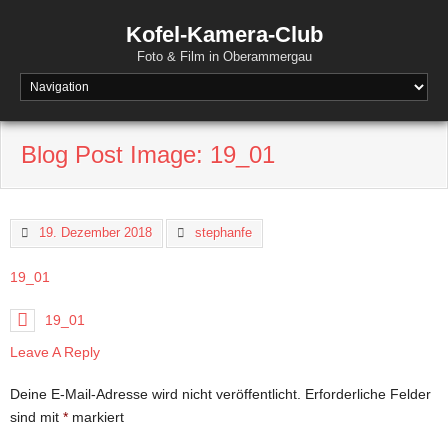
Kofel-Kamera-Club
Foto & Film in Oberammergau
Blog Post Image:
19_01
19. Dezember 2018
stephanfe
19_01
19_01
Leave A Reply
Deine E-Mail-Adresse wird nicht veröffentlicht.
Erforderliche Felder
sind mit
*
markiert