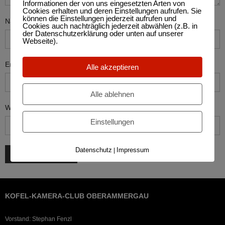
Informationen der von uns eingesetzten Arten von
Cookies erhalten und deren Einstellungen aufrufen. Sie
können die Einstellungen jederzeit aufrufen und
Name
*
Cookies auch nachträglich jederzeit abwählen (z.B. in
der Datenschutzerklärung oder unten auf unserer
Webseite).
Email
*
Alle akzeptieren
Alle ablehnen
Website
Einstellungen
Datenschutz
Impressum
|
KOFEL-KAMERA-CLUB OBERAMMERGAU
Vorstand: Stephan Fenzl