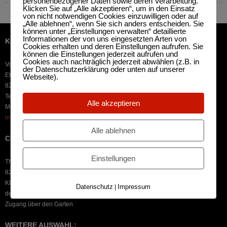
personenbezogener Daten sowie deren Verarbeitung.
Klicken Sie auf „Alle akzeptieren“, um in den Einsatz
von nicht notwendigen Cookies einzuwilligen oder auf
„Alle ablehnen“, wenn Sie sich anders entscheiden. Sie
können unter „Einstellungen verwalten“ detaillierte
Informationen der von uns eingesetzten Arten von
KOFEL-KAMERA-CLUB OBERAMMERGAU
Cookies erhalten und deren Einstellungen aufrufen. Sie
können die Einstellungen jederzeit aufrufen und
Cookies auch nachträglich jederzeit abwählen (z.B. in
Vorstand: Stephan Fenzl
der Datenschutzerklärung oder unten auf unserer
Ettaler Str. 26a
Webseite).
82487 Oberammergau
Tel. +49 (0) 88 22 / 10 41
Alle akzeptieren
Mobil: +49 (0) 170 / 5 24 27 77
info@kofel-kamera-club.de
Alle ablehnen
CLUBLOKAL
Einstellungen
Theaterstr. 10
82487 Oberammergau
Kleiner Pfarrsaal unter
Datenschutz
Impressum
|
der Ev.-Luth. Kreuzkirche
Zugang über den Garten
WEITERE AUSWAHL: