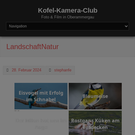
Kofel-Kamera-Club
Foto & Film in Oberammergau
LandschaftNatur
28. Februar 2024
stephanfe
Eisvogel mit Erfolg
Blaumeise
im Schnabel
Der Milan hat uns im
Rostgans Küken am
Auge
entdecken