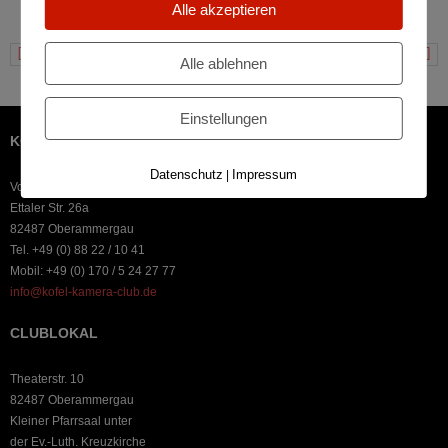
Alle akzeptieren
Landschaft
Saulgrub
Alle ablehnen
Einstellungen
KOFEL-KAMERA-CLUB OBERAMMERGAU
Datenschutz
Impressum
|
Vorstand: Stephan Fenzl
Ettaler Str. 26a
82487 Oberammergau
Tel. +49 (0) 88 22 / 10 41
Mobil: +49 (0) 170 / 5 24 27 77
info@kofel-kamera-club.de
CLUBLOKAL
Theaterstr. 10
82487 Oberammergau
Kleiner Pfarrsaal unter
der Ev.-Luth. Kreuzkirche