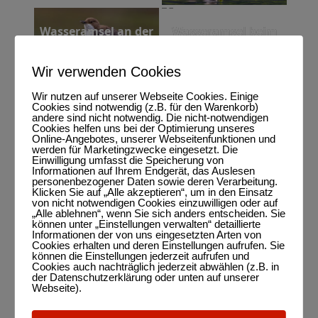
Wasseramsel an der
Wasseramsel beim
Wuerm
Start
Wir verwenden Cookies
Baumallee auf
Wir nutzen auf unserer Webseite Cookies. Einige
Kochelsee
Cookies sind notwendig (z.B. für den Warenkorb)
Rügen
andere sind nicht notwendig. Die nicht-notwendigen
Cookies helfen uns bei der Optimierung unseres
Online-Angebotes, unserer Webseitenfunktionen und
werden für Marketingzwecke eingesetzt. Die
Schloss
Einwilligung umfasst die Speicherung von
Schleierfälle
Neuschwanstein darf
Informationen auf Ihrem Endgerät, das Auslesen
personenbezogener Daten sowie deren Verarbeitung.
nicht fehlen
Klicken Sie auf „Alle akzeptieren“, um in den Einsatz
von nicht notwendigen Cookies einzuwilligen oder auf
„Alle ablehnen“, wenn Sie sich anders entscheiden. Sie
können unter „Einstellungen verwalten“ detaillierte
St. Andreas bei Etting
Kochelsee-Romantik
Informationen der von uns eingesetzten Arten von
Cookies erhalten und deren Einstellungen aufrufen. Sie
können die Einstellungen jederzeit aufrufen und
Cookies auch nachträglich jederzeit abwählen (z.B. in
der Datenschutzerklärung oder unten auf unserer
Webseite).
Winter in Saulgrub