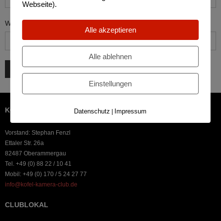
Webseite).
Website
Alle akzeptieren
Alle ablehnen
Einstellungen
KOFEL-KAMERA-CLUB OBERAMMERGAU
Datenschutz
Impressum
|
Vorstand: Stephan Fenzl
Ettaler Str. 26a
82487 Oberammergau
Tel. +49 (0) 88 22 / 10 41
Mobil: +49 (0) 170 / 5 24 27 77
info@kofel-kamera-club.de
CLUBLOKAL